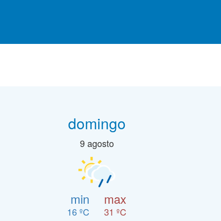
domingo
9 agosto
min
max
16 ºC
31 ºC