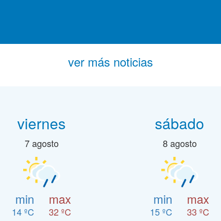
ver más noticias
viernes
sábado
7 agosto
8 agosto
min
max
min
max
14 ºC
32 ºC
15 ºC
33 ºC