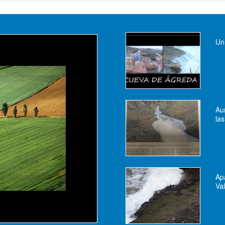
Un
Au
la
Ap
Va