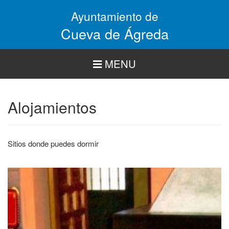
Pasar
Ayuntamiento de
al
contenido
Cueva de Ágreda
principal
MENU
Alojamientos
Sitios donde puedes dormir